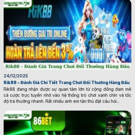
24/12/2025
Rik88 – Đánh Giá Chi Tiết Trang Chơi Đổi Thưởng Hàng Đầu
Rik88 đang nhận được sự quan tâm lớn từ cộng đồng đam mê
cá cược trực tuyến nhờ vào hệ thống trò chơi xanh chín và tốc
độ trả thưởng nhanh. Rất nhiều anh em tân thủ đặt câu hỏi...