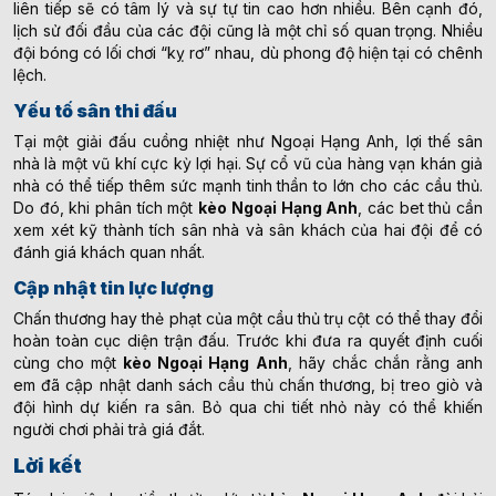
liên tiếp sẽ có tâm lý và sự tự tin cao hơn nhiều. Bên cạnh đó,
lịch sử đối đầu của các đội cũng là một chỉ số quan trọng. Nhiều
đội bóng có lối chơi “kỵ rơ” nhau, dù phong độ hiện tại có chênh
lệch.
Yếu tố sân thi đấu
Tại một giải đấu cuồng nhiệt như Ngoại Hạng Anh, lợi thế sân
nhà là một vũ khí cực kỳ lợi hại. Sự cổ vũ của hàng vạn khán giả
nhà có thể tiếp thêm sức mạnh tinh thần to lớn cho các cầu thủ.
Do đó, khi phân tích một
kèo Ngoại Hạng Anh
, các bet thủ cần
xem xét kỹ thành tích sân nhà và sân khách của hai đội để có
đánh giá khách quan nhất.
Cập nhật tin lực lượng
Chấn thương hay thẻ phạt của một cầu thủ trụ cột có thể thay đổi
hoàn toàn cục diện trận đấu. Trước khi đưa ra quyết định cuối
cùng cho một
kèo Ngoại Hạng Anh
, hãy chắc chắn rằng anh
em đã cập nhật danh sách cầu thủ chấn thương, bị treo giò và
đội hình dự kiến ra sân. Bỏ qua chi tiết nhỏ này có thể khiến
người chơi phải trả giá đắt.
Lời kết